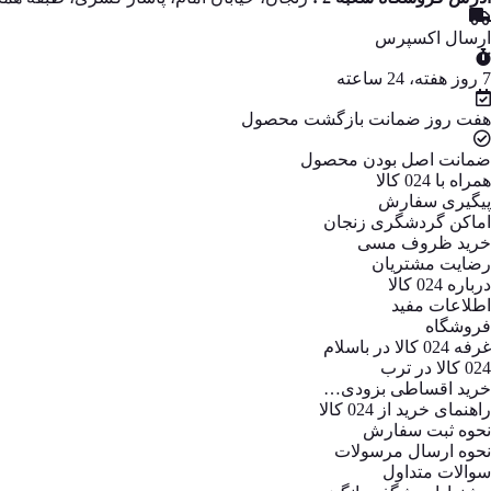
ارسال اکسپرس
7 روز هفته، 24 ساعته
هفت روز ضمانت بازگشت محصول
ضمانت اصل بودن محصول
همراه با 024 کالا
پیگیری سفارش
اماکن گردشگری زنجان
خرید ظروف مسی
رضایت مشتریان
درباره 024 کالا
اطلاعات مفید
فروشگاه
غرفه 024 کالا در باسلام
024 کالا در ترب
خرید اقساطی بزودی…
راهنمای خرید از 024 کالا
نحوه ثبت سفارش
نحوه ارسال مرسولات
سوالات متداول