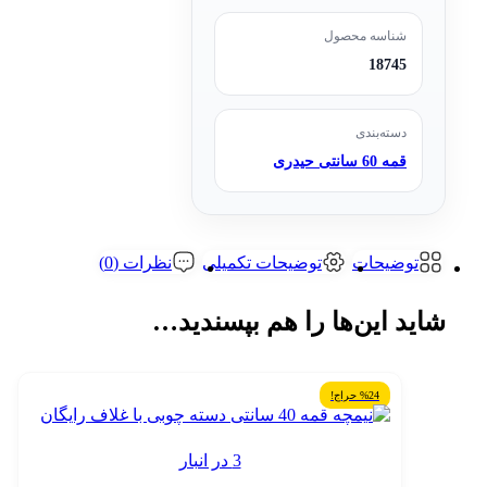
شناسه محصول
18745
دسته‌بندی
قمه 60 سانتی حیدری
توضیحات
توضیحات تکمیلی
نظرات (0)
شاید این‌ها را هم بپسندید…
%24 حراج!
3 در انبار