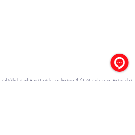
تمام حقوق وب سایت 024 کالا محفوظ می باشد | تیم فناوری اطلاعات 024 کالا