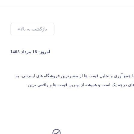
بازگشت به بالا
امروز: 18 مرداد 1405
یران، از سال 1396 با وب سایت (مس زنجان) شروع کردیم و حالا 024 کالا در کنار شماست. ما با جمع‌ آوری و تحلیل قیمت‌ ها از معتبرترین فروشگاه‌ های اینترنتی، به
ت؛ بلکه مرجعی مستقل برای معرفی کالاهای درجه یک است و همیشه از بهترین قیمت‌ ها و واقعی‌ ترین