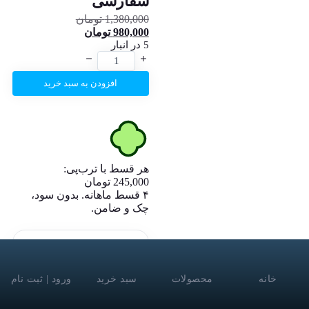
سفارشی
1,380,000
تومان
980,000
تومان
5 در انبار
افزودن به سبد خرید
هر قسط با ترب‌پی:
245,000
تومان
۴ قسط ماهانه. بدون سود،
چک و ضامن.
مزایای خرید این
محصول
خانه
محصولات
سبد خرید
ورود | ثبت نام
ارسال سریع