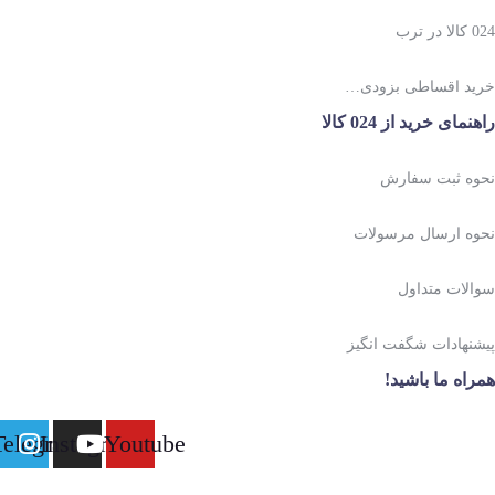
024 کالا در ترب
خرید اقساطی بزودی…
راهنمای خرید از 024 کالا
نحوه ثبت سفارش
نحوه ارسال مرسولات
سوالات متداول
پیشنهادات شگفت انگیز
همراه ما باشید!
Telegram
Instagram
Youtube