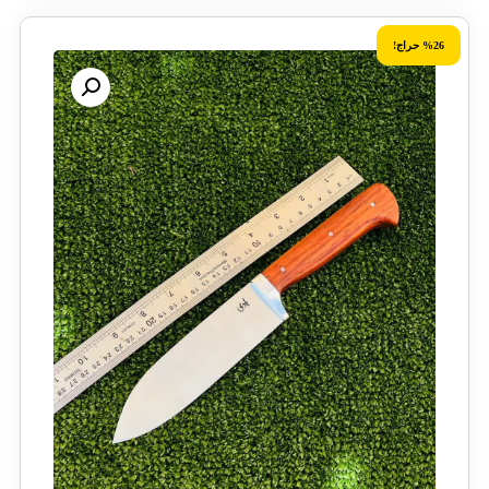
%26 حراج!