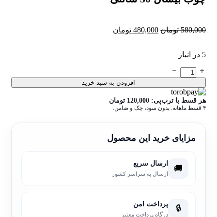
قیمت
قیمت
580,000
تومان
480,000
تومان
اصلی:
فعلی:
580,000 تومان
480,000 تومان.
5 در انبار
بود.
چوب
بیسال
افزودن به سبد خرید
50
سانتی
هر قسط با ترب‌پی:
120,000
تومان
عدد
۴ قسط ماهانه. بدون سود، چک و ضامن.
مزایای خرید این محصول
ارسال سریع
🚚
ارسال به سراسر کشور
پرداخت امن
🔒
درگاه پرداخت معتبر