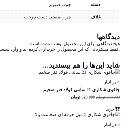
دسته
چوب صنوبر
غلاف
چرم صنعتی دست دوخت
دیدگاهها
هیچ دیدگاهی برای این محصول نوشته نشده است.
.فقط مشتریانی که این محصول را خریداری کرده اند و وارد سیستم 
شاید این‌ها را هم بپسندید…
4 در انبار
چاقوی شکاری 21 سانتی فولاد فنر ضخیم
680,000
تومان
قیمت
520,000
تومان
قیمت
اصلی:
فعلی:
680,000 تومان
520,000 تومان.
خرید
بود.
5 در انبار