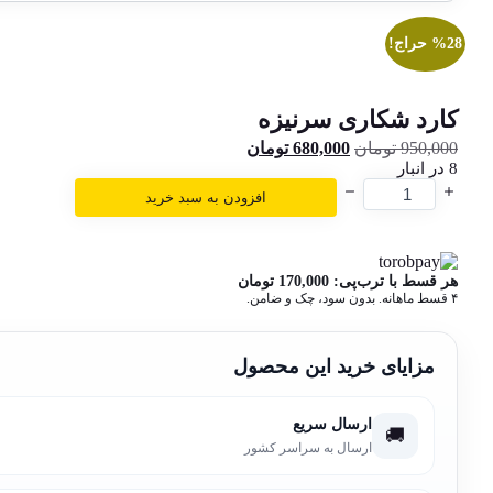
%28 حراج!
کارد شکاری سرنیزه
950,000
تومان
قیمت
680,000
تومان
قیمت
8 در انبار
اصلی:
فعلی:
کارد
950,000 تومان
680,000 تومان.
افزودن به سبد خرید
شکاری
بود.
سرنیزه
عدد
هر قسط با ترب‌پی:
170,000
تومان
۴ قسط ماهانه. بدون سود، چک و ضامن.
مزایای خرید این محصول
ارسال سریع
🚚
ارسال به سراسر کشور