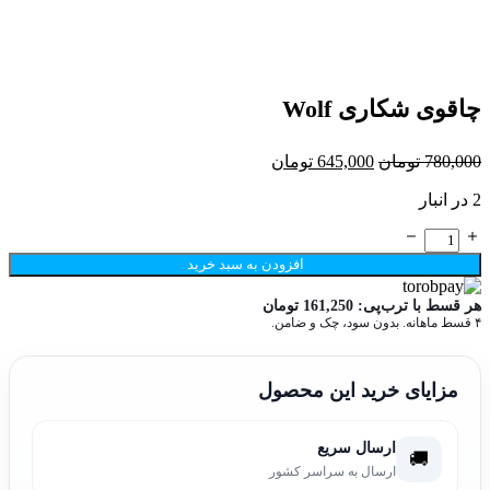
چاقوی شکاری Wolf
قیمت
قیمت
780,000
تومان
645,000
تومان
اصلی:
فعلی:
2 در انبار
780,000 تومان
645,000 تومان.
بود.
چاقوی
شکاری
افزودن به سبد خرید
Wolf
عدد
هر قسط با ترب‌پی:
161,250
تومان
۴ قسط ماهانه. بدون سود، چک و ضامن.
مزایای خرید این محصول
ارسال سریع
🚚
ارسال به سراسر کشور